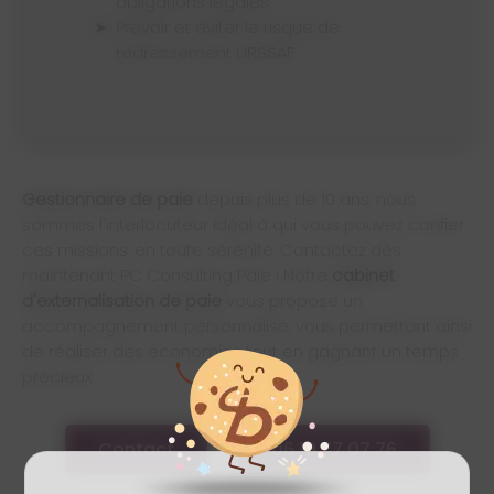
obligations légales
Prévoir et éviter le risque de
redressement URSSAF
Gestionnaire de paie
depuis plus de 10 ans, nous
sommes l'interlocuteur idéal à qui vous pouvez confier
ces missions, en toute sérénité. Contactez dès
maintenant PC Consulting Paie ! Notre
cabinet
d'externalisation de paie
vous propose un
accompagnement personnalisé, vous permettant ainsi
de réaliser des économies tout en gagnant un temps
précieux.
Contact
06 19 77 07 76