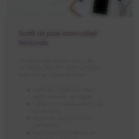
Audit de paie externalisé
Beauvais
L’audit de paie répond ainsi à de
nombreux objectifs réglementaires,
financiers et organisationnels :
Contrôler l’application de la
réglementation de la paie
Fiabiliser le fonctionnement du
service paie
Évaluer les risques de non-
conformité
Être mieux informé(s) sur les