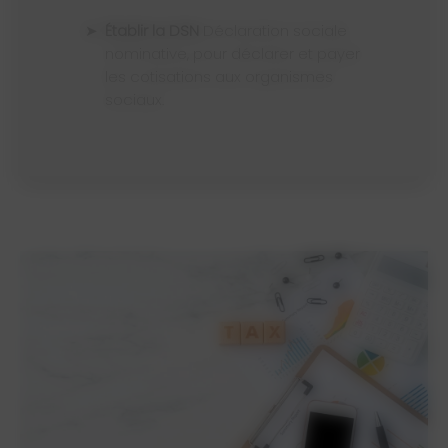
Établir la DSN
Déclaration sociale
nominative, pour déclarer et payer
les cotisations aux organismes
sociaux.